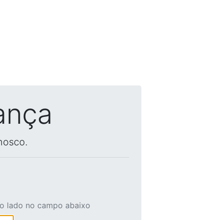
ança
nosco.
ao lado no campo abaixo