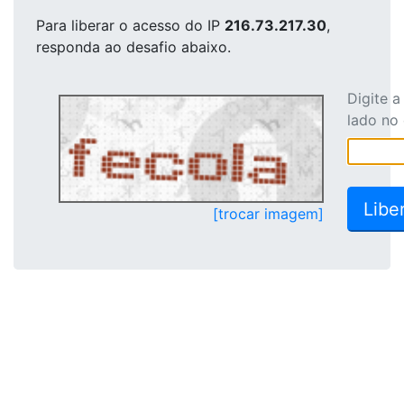
Para liberar o acesso
do IP
216.73.217.30
,
responda ao desafio abaixo.
Digite 
lado no
[trocar imagem]