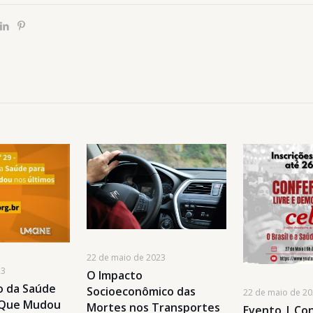
22 de maio de 2023
23
O Impacto
 da Saúde
Socioeconômico das
22 de maio de 2
o Que Mudou
Mortes nos Transportes
Evento | Co