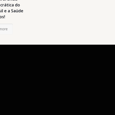
crática do
il e a Saúde
os!
more