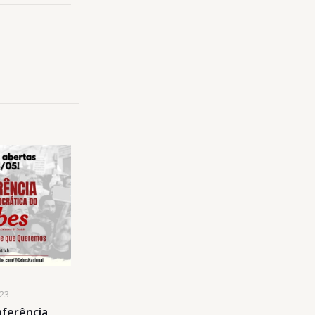
023
nferência