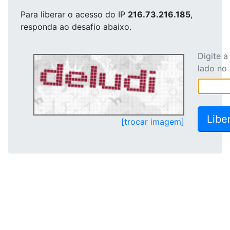
Para liberar o acesso
do IP
216.73.216.185
,
responda ao desafio abaixo.
Digite 
lado no
[trocar imagem]