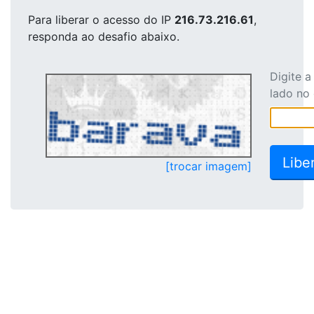
Para liberar o acesso
do IP
216.73.216.61
,
responda ao desafio abaixo.
Digite 
lado no
[trocar imagem]