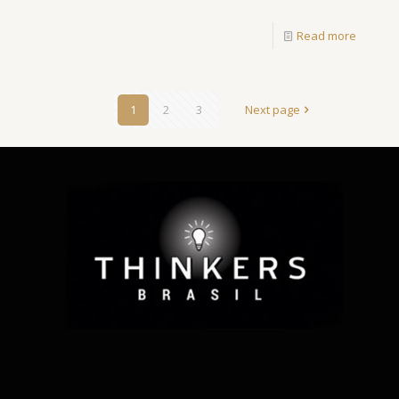
Read more
1
2
3
Next page