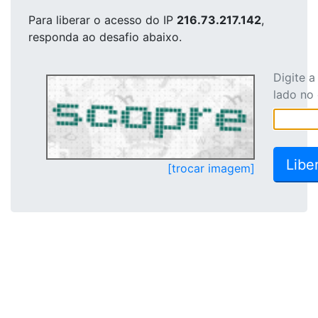
Para liberar o acesso
do IP
216.73.217.142
,
responda ao desafio abaixo.
Digite 
lado no
[trocar imagem]