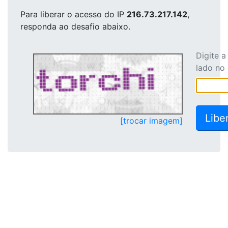
Para liberar o acesso
do IP
216.73.217.142
,
responda ao desafio abaixo.
Digite 
lado no
[trocar imagem]