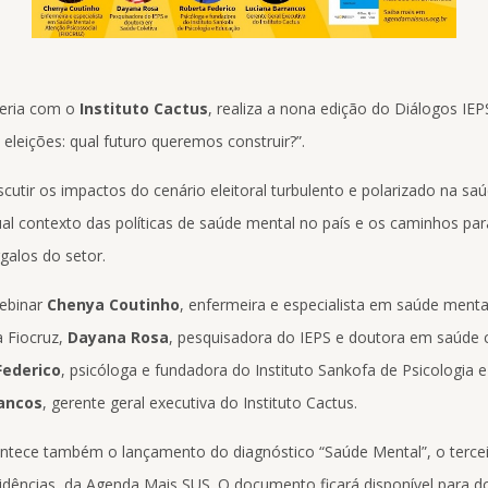
ceria com o
Instituto Cactus
, realiza a nona edição do Diálogos I
eleições: qual futuro queremos construir?”.
scutir os impactos do cenário eleitoral turbulento e polarizado na s
tual contexto das políticas de saúde mental no país e os caminhos par
galos do setor.
webinar
Chenya Coutinho
, enfermeira e especialista em saúde menta
a Fiocruz,
Dayana Rosa
, pesquisadora do IEPS e doutora em saúde c
Federico
, psicóloga e fundadora do Instituto Sankofa de Psicologia 
ancos
, gerente geral executiva do Instituto Cactus.
ntece também o lançamento do diagnóstico “Saúde Mental”, o tercei
dências, da Agenda Mais SUS. O documento ficará disponível para do