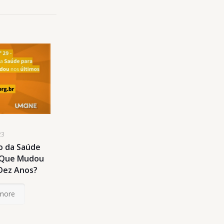
23
 da Saúde
o Que Mudou
 Dez Anos?
more