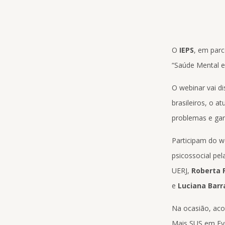
O
IEPS
, em par
“Saúde Mental e 
O webinar vai di
brasileiros, o a
problemas e gar
Participam do 
psicossocial pel
UERJ,
Roberta 
e
Luciana Barr
Na ocasião, aco
Mais SUS em Evi