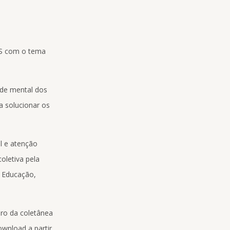
EPS com o tema
aúde mental dos
a solucionar os
l e atenção
oletiva pela
e Educação,
ro da coletânea
wnload a partir