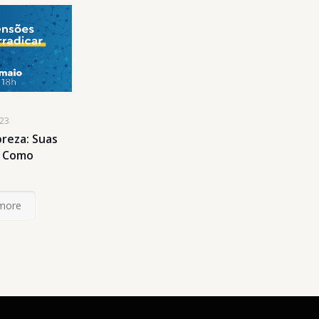
023
reza: Suas
e Como
more