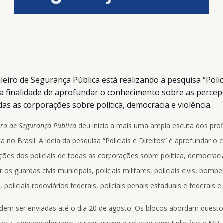
eiro de Segurança Pública está realizando a pesquisa “Polic
 a finalidade de aprofundar o conhecimento sobre as perce
odas as corporações sobre política, democracia e violência.
iro de Segurança Pública
deu início a mais uma ampla escuta dos prof
a no Brasil. A ideia da pesquisa “Policiais e Direitos” é aprofundar 
ões dos policiais de todas as corporações sobre política, democracia
os guardas civis municipais, policiais militares, policiais civis, bombei
s, policiais rodoviários federais, policiais penais estaduais e federais e 
dem ser enviadas até o dia 20 de agosto. Os blocos abordam quest
racia, conservadorismo, autoritarismo e relação com Judiciário e MP.