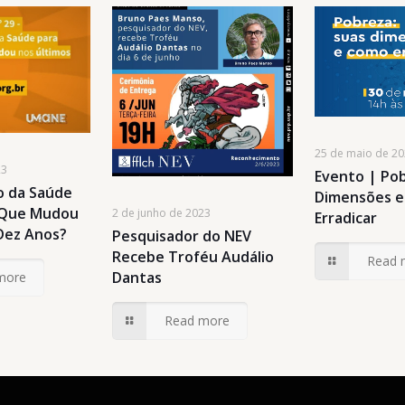
25 de maio de 2
23
Evento | Pob
 da Saúde
Dimensões 
o Que Mudou
2 de junho de 2023
Erradicar
Dez Anos?
Pesquisador do NEV
Recebe Troféu Audálio
Read 
Dantas
more
Read more