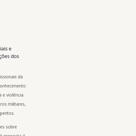
iais e
pções dos
issionais da
o conhecimento
 e violência.
ros militares,
peritos.
ões sobre
 A proposta é