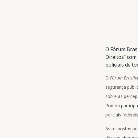
O Fórum Brasil
Direitos” com
policiais de t
O
Fórum Brasile
segurança públic
sobre as percepç
Podem participar 
policiais federai
As respostas po
direitos, democ