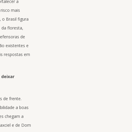
rtalecer a
 risco mais
 o Brasil figura
da floresta,
defensoras de
o existentes e
is respostas em
 deixar
 de frente.
bilidade a boas
ues chegam a
Maxciel e de Dom