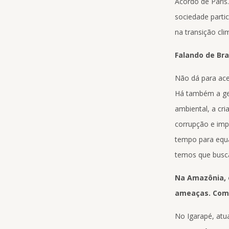
Acordo de Paris
sociedade parti
na transição cli
Falando de Br
Não dá para ace
Há também a ger
ambiental, a cri
corrupção e imp
tempo para equac
temos que busca
Na Amazônia, o
ameaças. Como
No Igarapé, atu