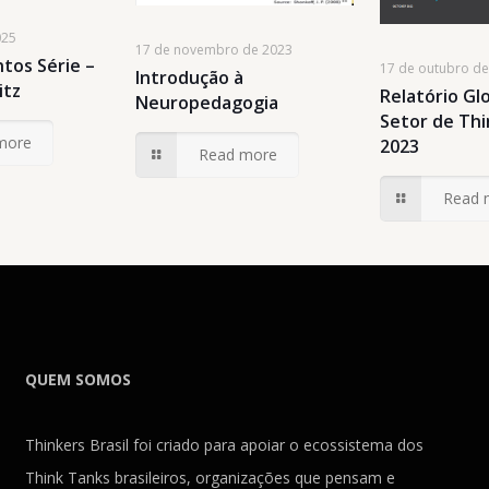
025
17 de novembro de 2023
tos Série –
17 de outubro d
Introdução à
itz
Relatório Gl
Neuropedagogia
Setor de Th
more
2023
Read more
Read 
QUEM SOMOS
Thinkers Brasil foi criado para apoiar o ecossistema dos
Think Tanks brasileiros, organizações que pensam e