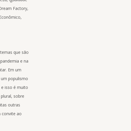
 Dream Factory,
 Econômico,
m temas que são
a pandemia e na
ntar. Em um
 a um populismo
 e isso é muito
plural, sobre
tas outras
 convite ao