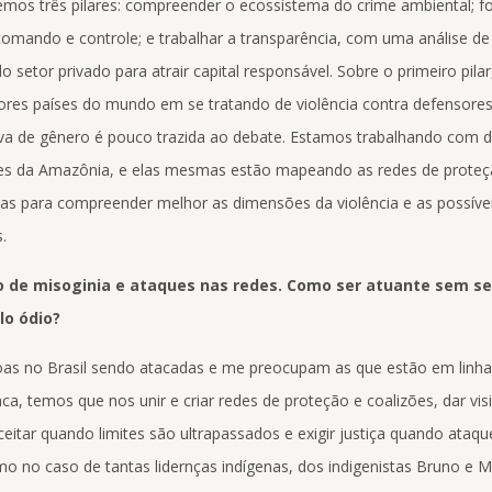
mos três pilares: compreender o ecossistema do crime ambiental; fo
omando e controle; e trabalhar a transparência, com uma análise de
setor privado para atrair capital responsável. Sobre o primeiro pilar,
iores países do mundo em se tratando de violência contra defensores 
va de gênero é pouco trazida ao debate. Estamos trabalhando com 
ões da Amazônia, e elas mesmas estão mapeando as redes de proteçã
as para compreender melhor as dimensões da violência e as possíve
.
vo de misoginia e ataques nas redes. Como ser atuante sem se
lo ódio?
as no Brasil sendo atacadas e me preocupam as que estão em linhas
a, temos que nos unir e criar redes de proteção e coalizões, dar visi
ceitar quando limites são ultrapassados e exigir justiça quando ataq
omo no caso de tantas lidernças indígenas, dos indigenistas Bruno e 