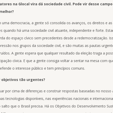
atores na Glocal vira dá sociedade civil. Pode vir desse camp
melhor?
 uma democracia, a gente só consolida os avanços, os direitos e as
es quando há uma sociedade civil atuante, independente e forte. Es
a do espaço cívico sem precedentes desde a redemocratização. Is
essão nos grupos da sociedade civil, e são muitas as pautas urgent
ídos. A gente espera que qualquer resultado da eleição traga a poss
icipação cívica. E que a gente consiga voltar a sentar na mesa com 
efende o interesse público e tem princípios comuns.
 objetivos tão urgentes?
ar por cima de diferenças e construir respostas baseadas no nosso 
s tecnologias disponíveis, nas experiências nacionais e internaciona
o salto que o Brasil precisa. Há os Objetivos do Desenvolvimento Sus