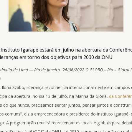
Instituto Igarapé estará em julho na abertura da Conferênci
ideranças em torno dos objetivos para 2030 da ONU
udmilla de Lima — Rio de Janeiro 26/06/2022 O GLOBO – Rio – Glocal (
)
ial Ilona Szabó, liderança reconhecida internacionalmente em campo
cipa da abertura, no dia 13 de julho, na Marina da Glória,
da Conferên
s do que nunca, precisamos sentar juntos, pensar juntos e construir 
os comuns”, diz a empreendedora e presidente do Instituto Igarapé,
go. A programação reunirá representantes locais e globais para deba
nto Sustentável (ODS) da ONU até 2030, como erradicação da pobr