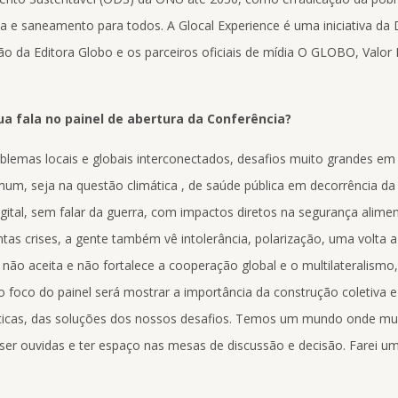
a e saneamento para todos. A Glocal Experience é uma iniciativa da
ão da Editora Globo e os parceiros oficiais de mídia O GLOBO, Valor
a fala no painel de abertura da Conferência?
blemas locais e globais interconectados, desafios muito grandes e
mum, seja na questão climática , de saúde pública em decorrência d
igital, sem falar da guerra, com impactos diretos na segurança alime
as crises, a gente também vê intolerância, polarização, uma volta
 não aceita e não fortalece a cooperação global e o multilateralismo,
 foco do painel será mostrar a importância da construção coletiva e 
ticas, das soluções dos nossos desafios. Temos um mundo onde mui
ser ouvidas e ter espaço nas mesas de discussão e decisão. Farei um