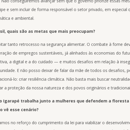
. Não conseguiremos avançar sem que o governo priorize essas met
cipe e sem incluir de forma responsável o setor privado, em especial
mática e ambiental.
asil, quais são as metas que mais preocupam?
itar tanto retrocesso na segurança alimentar. O combate à fome dev
ação de empregos sustentáveis, já alinhados às economias do fut
ativa, a digital e a do cuidado — e muitos desafios em relação à inse
unidade. E não posso deixar de falar da mãe de todos os desafios, 
ioná-lo: criar resiliência climática. Não basta mais buscar neutralid
r a proteção da nossa natureza e dos povos originários e tradicionai
 Igarapé trabalha junto a mulheres que defendem a floresta 
 vê esse cenário?
amos no reforço do cumprimento da lei para viabilizar o desenvolvim