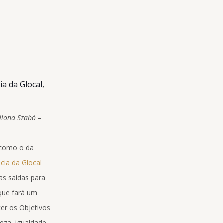
a da Glocal,
Ilona Szabó –
s como o da
cia da Glocal
as saídas para
 que fará um
ter os Objetivos
eza, igualdade