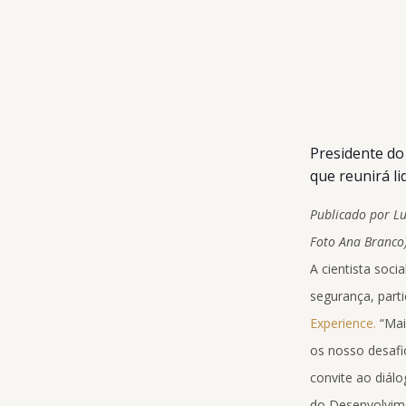
Presidente do 
que reunirá l
Publicado p
or L
Foto
Ana Branco
A cientista soc
segurança, parti
Experience.
“Mai
os nosso desafi
convite ao diálo
do Desenvolvime