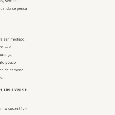
as, sem que a
 quando se pensa
e ser imediato.
uro — a
gurança,
pelo pouco
ade de carbono;
s.
e são alvos de
ento sustentável