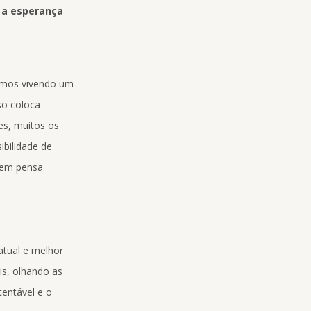
o a esperança
tamos vivendo um
so coloca
es, muitos os
ibilidade de
quem pensa
atual e melhor
is, olhando as
tentável e o