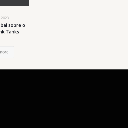
e 2023
obal sobre o
ink Tanks
more