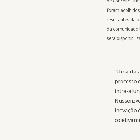
de conceito uma 
foram acolhidos
resultantes da p
da comunidade U
será disponibil
“Uma das 
processo 
intra-alun
Nussenzve
inovação 
coletivam