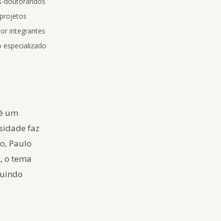
pós-doutorandos
 projetos
por integrantes
 especializado
 é um
sidade faz
ão, Paulo
, o tema
ruindo