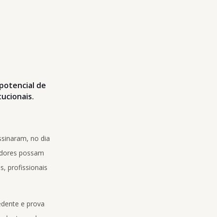
potencial de
tucionais.
ssinaram, no dia
sadores possam
, profissionais
edente e prova