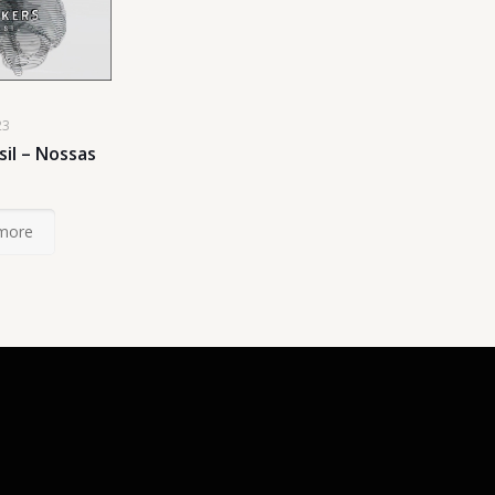
23
sil – Nossas
more