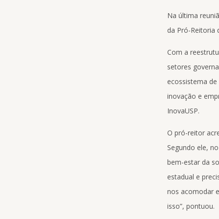
Na última reuniã
da Pró-Reitoria
Com a reestrutu
setores governa
ecossistema de 
inovação e empr
InovaUSP.
O pró-reitor ac
Segundo ele, no
bem-estar da so
estadual e prec
nos acomodar e 
isso”, pontuou.