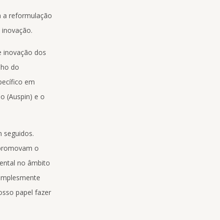
da a reformulação
 inovação.
e inovação dos
nho do
pecífico em
o (Auspin) e o
m seguidos.
e promovam o
ental no âmbito
simplesmente
osso papel fazer