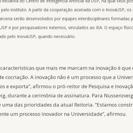
iniciativa do Centro de Inteligência Artificial da USP, na qual seus 
 pelo instituto. A partir da cooperação assinada com o InovaUSP, os
arceria serão desenvolvidos por equipes interdisciplinares formadas 
SP e por pesquisadores externos, vinculados ao IEA. O espaço físico
izado pelo InovaUSP, quando necessário.
características que mais me marcam na inovação é que
de cocriação. A inovação não é um processo que a Univer
os e exporta”, afirmou o pró-reitor de Pesquisa e Inovaç
ig, durante a cerimônia de assinatura. Para Nussenzveig
é uma das prioridades da atual Reitoria. “Estamos const
ente um processo inovador na Universidade”, afirmou.