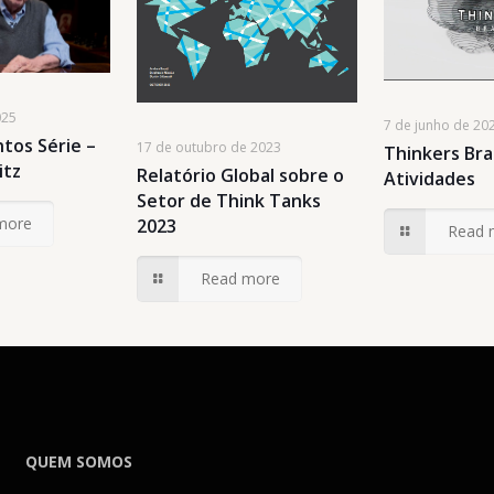
025
7 de junho de 20
tos Série –
17 de outubro de 2023
Thinkers Bra
itz
Relatório Global sobre o
Atividades
Setor de Think Tanks
more
2023
Read 
Read more
QUEM SOMOS