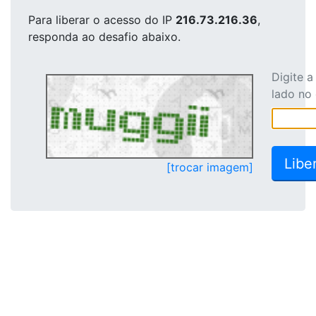
Para liberar o acesso
do IP
216.73.216.36
,
responda ao desafio abaixo.
Digite 
lado no
[trocar imagem]