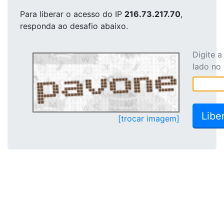
Para liberar o acesso
do IP
216.73.217.70
,
responda ao desafio abaixo.
Digite 
lado no
[trocar imagem]