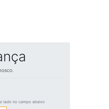
ança
nosco.
ao lado no campo abaixo