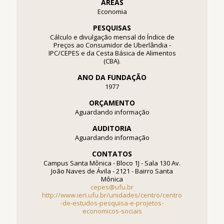
ÁREAS
Economia
PESQUISAS
Cálculo e divulgação mensal do Índice de
Preços ao Consumidor de Uberlândia -
IPC/CEPES e da Cesta Básica de Alimentos
(CBA).
ANO DA FUNDAÇÃO
1977
ORÇAMENTO
Aguardando informação
AUDITORIA
Aguardando informação
CONTATOS
Campus Santa Mônica - Bloco 1J - Sala 130 Av.
João Naves de Ávila - 2121 - Bairro Santa
Mônica
cepes@ufu.br
http://www.ieri.ufu.br/unidades/centro/centro
-de-estudos-pesquisa-e-projetos-
economicos-sociais