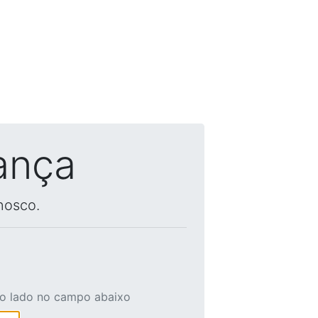
ança
nosco.
ao lado no campo abaixo