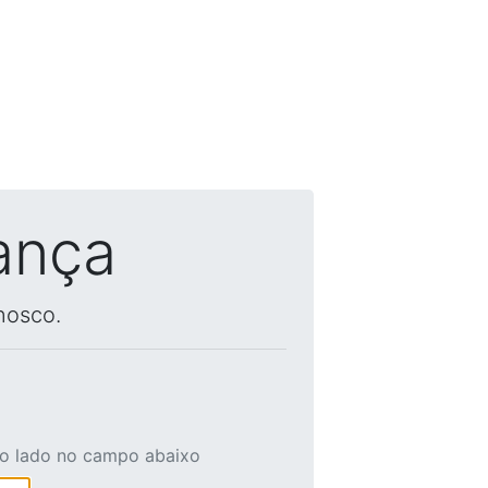
ança
nosco.
ao lado no campo abaixo