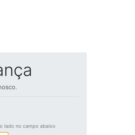
ança
nosco.
ao lado no campo abaixo