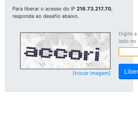
Para liberar o acesso
do IP
216.73.217.70
,
responda ao desafio abaixo.
Digite 
lado no
[trocar imagem]