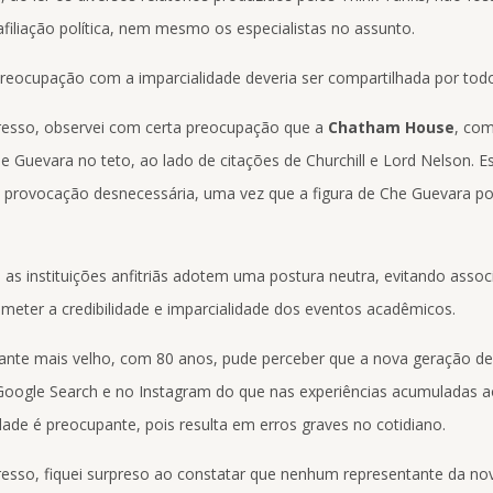
filiação política, nem mesmo os especialistas no assunto.
preocupação com a imparcialidade deveria ser compartilhada por tod
resso, observei com certa preocupação que a
Chatham House
, com
 Guevara no teto, ao lado de citações de Churchill e Lord Nelson. Es
provocação desnecessária, uma vez que a figura de Che Guevara po
s instituições anfitriãs adotem uma postura neutra, evitando asso
ter a credibilidade e imparcialidade dos eventos acadêmicos.
ante mais velho, com 80 anos, pude perceber que a nova geração de
Google Search e no Instagram do que nas experiências acumuladas a
dade é preocupante, pois resulta em erros graves no cotidiano.
esso, fiquei surpreso ao constatar que nenhum representante da no