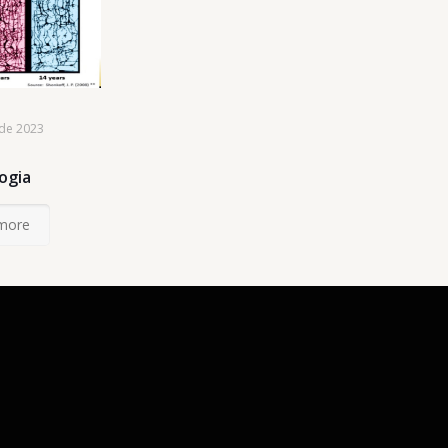
de 2023
ogia
more