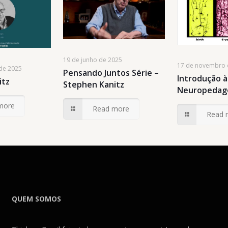
19 de junho de 2025
17 de novembro 
de 2025
Pensando Juntos Série –
Introdução à
itz
Stephen Kanitz
Neuropedag
more
Read more
Read 
QUEM SOMOS