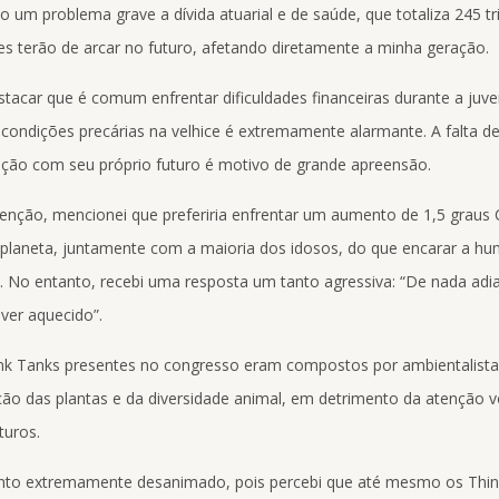
um problema grave a dívida atuarial e de saúde, que totaliza 245 tr
les terão de arcar no futuro, afetando diretamente a minha geração.
stacar que é comum enfrentar dificuldades financeiras durante a juv
ondições precárias na velhice é extremamente alarmante. A falta d
ção com seu próprio futuro é motivo de grande apreensão.
enção, mencionei que preferiria enfrentar um aumento de 1,5 graus 
planeta, juntamente com a maioria dos idosos, do que encarar a hu
e. No entanto, recebi uma resposta um tanto agressiva: “De nada adi
iver aquecido”.
nk Tanks presentes no congresso eram compostos por ambientalist
ão das plantas e da diversidade animal, em detrimento da atenção v
turos.
nto extremamente desanimado, pois percebi que até mesmo os Thin