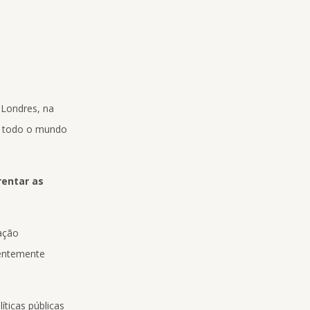
 Londres, na
e todo o mundo
rentar as
ação
uentemente
íticas públicas