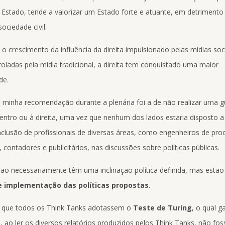
o Estado, tende a valorizar um Estado forte e atuante, em detriment
ociedade civil.
o crescimento da influência da direita impulsionado pelas mídias soc
oladas pela mídia tradicional, a direita tem conquistado uma maior
de.
 minha recomendação durante a plenária foi a de não realizar uma g
entro ou à direita, uma vez que nenhum dos lados estaria disposto a
inclusão de profissionais de diversas áreas, como engenheiros de pro
 contadores e publicitários, nas discussões sobre políticas públicas.
ão necessariamente têm uma inclinação política definida, mas est
e implementação das políticas propostas
.
que todos os Think Tanks adotassem o
Teste de Turing
, o qual g
, ao ler os diversos relatórios produzidos pelos Think Tanks, não fo