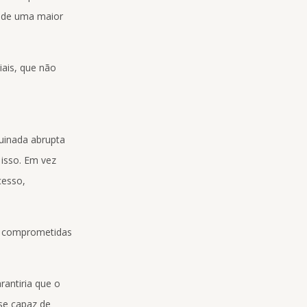
o de uma maior
iais, que não
uinada abrupta
 isso. Em vez
cesso,
ão comprometidas
arantiria que o
sse capaz de