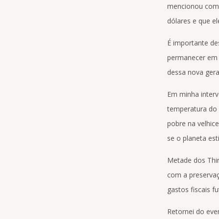
mencionou como 
dólares e que e
É importante de
permanecer em c
dessa nova gera
Em minha interv
temperatura do 
pobre na velhic
se o planeta est
Metade dos Thi
com a preservaç
gastos fiscais fu
Retornei do eve