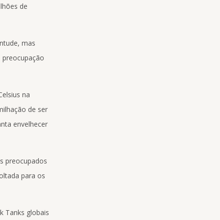
ilhões de
entude, mas
e preocupação
Celsius na
milhação de ser
anta envelhecer
as preocupados
oltada para os
k Tanks globais