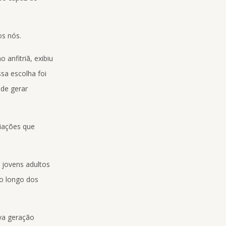
os nós.
o anfitriã, exibiu
sa escolha foi
de gerar
ciações que
 jovens adultos
o longo dos
va geração