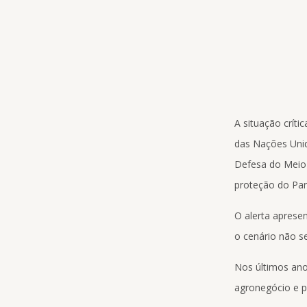
A situação crít
das Nações Unid
Defesa do Meio 
proteção do Pan
O alerta aprese
o cenário não se
Nos últimos ano
agronegócio e pe