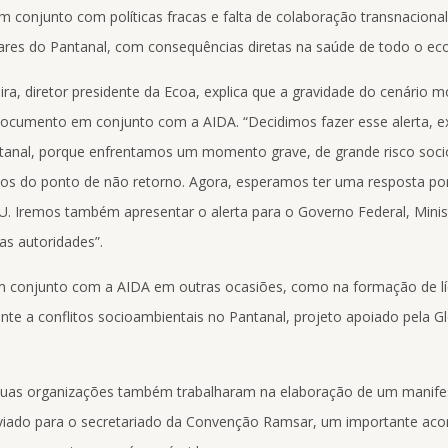
m conjunto com políticas fracas e falta de colaboração transnacional
ares do Pantanal, com consequências diretas na saúde de todo o ec
ira, diretor presidente da Ecoa, explica que a gravidade do cenário m
ocumento em conjunto com a AIDA. “Decidimos fazer esse alerta, ex
tanal, porque enfrentamos um momento grave, de grande risco soci
s do ponto de não retorno. Agora, esperamos ter uma resposta por
U. Iremos também apresentar o alerta para o Governo Federal, Minis
as autoridades”.
m conjunto com a AIDA em outras ocasiões, como na formação de lí
nte a conflitos socioambientais no Pantanal, projeto apoiado pela G
 duas organizações também trabalharam na elaboração de um manif
viado para o secretariado da Convenção Ramsar, um importante aco