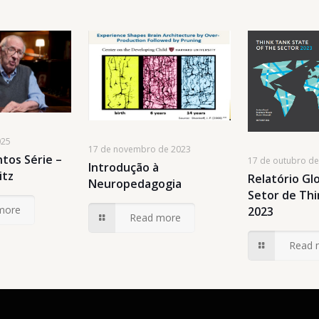
025
17 de novembro de 2023
tos Série –
17 de outubro d
Introdução à
itz
Relatório Gl
Neuropedagogia
Setor de Th
more
2023
Read more
Read 