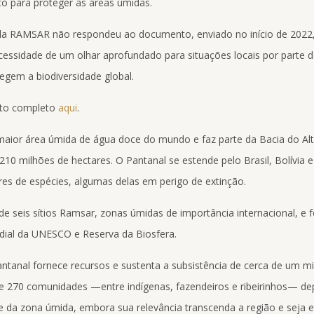
ito para proteger as áreas úmidas.
da RAMSAR não respondeu ao documento, enviado no início de 2022
essidade de um olhar aprofundado para situações locais por parte de
egem a biodiversidade global.
to completo
aqui
.
maior área úmida de água doce do mundo e faz parte da Bacia do Alt
210 milhões de hectares. O Pantanal se estende pelo Brasil, Bolívia e
res de espécies, algumas delas em perigo de extinção.
e seis sítios Ramsar, zonas úmidas de importância internacional, e f
ial da UNESCO e Reserva da Biosfera.
antanal fornece recursos e sustenta a subsistência de cerca de um m
e 270 comunidades —entre indígenas, fazendeiros e ribeirinhos— d
e da zona úmida, embora sua relevância transcenda a região e seja e