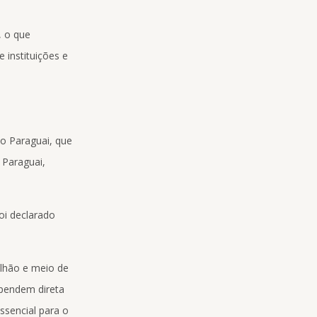
, o que
 instituições e
o Paraguai, que
 Paraguai,
oi declarado
ilhão e meio de
ependem direta
ssencial para o