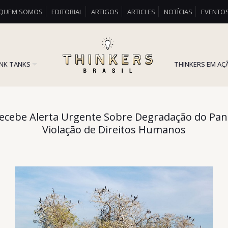
QUEM SOMOS
EDITORIAL
ARTIGOS
ARTICLES
NOTÍCIAS
EVENTO
INK TANKS
THINKERS EM AÇ
cebe Alerta Urgente Sobre Degradação do Pan
Violação de Direitos Humanos