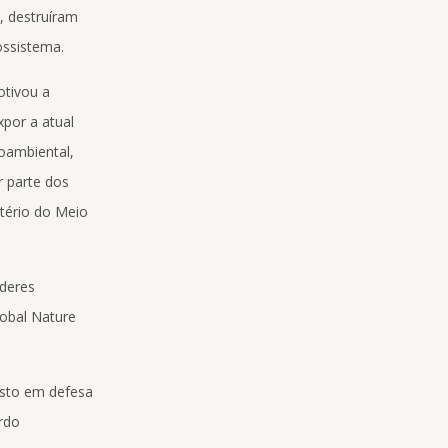
, destruíram
ossistema.
otivou a
por a atual
oambiental,
 parte dos
tério do Meio
deres
lobal Nature
esto em defesa
rdo