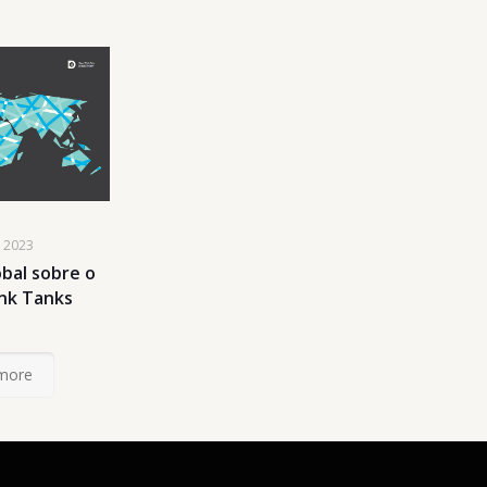
e 2023
obal sobre o
ink Tanks
more