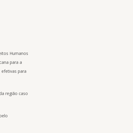
ireitos Humanos
cana para a
 efetivas para
 da região caso
pelo