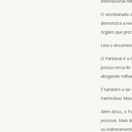
internacional fe
O secretariado 
demonstra a nec
órgãos que prot
Leia o documen
O Pantanal é a 
possui cerca de 
abrigando milha
É também o lar d
Patrimônio Mund
Além disso, o P
pessoas. Mais d
ou indiretament