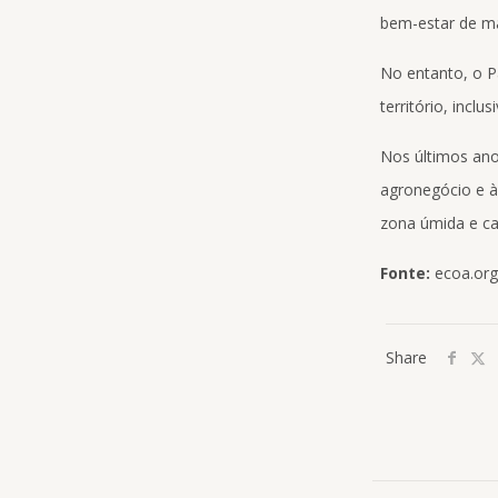
bem-estar de ma
No entanto, o P
território, incl
Nos últimos ano
agronegócio e à
zona úmida e ca
Fonte:
ecoa.org
Share