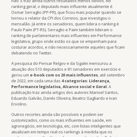
não. E traz ainda outros resultados menos óbvios. No
ranking geral, o deputado mais influente atualmente é
Osmar Serraglio (PP-PR), que ficou mais popular quando se
tornou o relator da CPI dos Correios, que investigou o
mensalão. Já entre os senadores, quem lidera o ranking é
Paulo Paim (PT-RS). Serraglio e Paim também lideram o
ranking de parlamentares mais influentes em Performance
legislativa, grupo onde estão os que se empenham para
costurar acordos, e não necessariamente aqueles que ficam
debatendo no Twitter.
A pesquisa do Pensar Relgov e da Sigalei mensurou a
atuação dos 513 deputados e 81 senadores em exercício e
gerou um
e-book com os 20 mais influentes
, até setembro
de 2022, em cada uma das
4 categorias: Liderança,
Performance legislativa, Alcance social e Geral
. A
publicação traz ainda artigos dos autores Manoel Santos,
Eduardo Galvão, Danilo Oliveira, Beatriz Gagliardo e Ivan
Ervolino.
Outros recortes ainda são possíveis e podem ser
customizados, como os mais influentes em saúde, em
agronegócio, em tecnologia, etc, com listas inteligentes que
atualizam em tempo real os rankings à medida que os