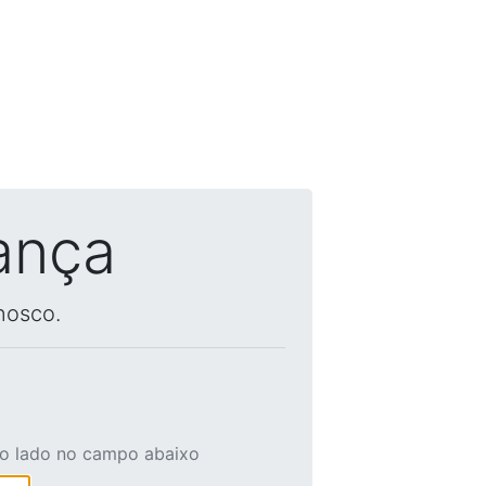
ança
nosco.
ao lado no campo abaixo