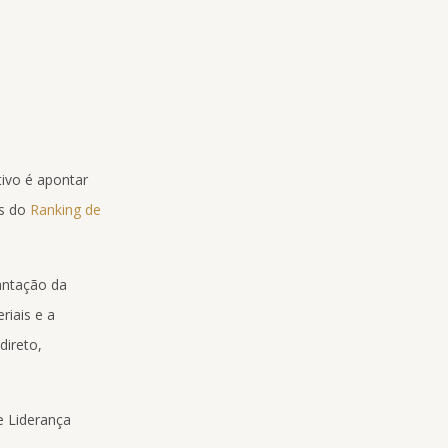
ivo é apontar
es do
Ranking de
lantação da
riais e a
direto,
e Liderança