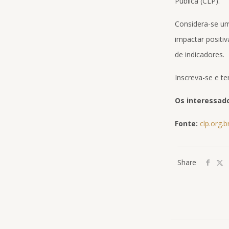
Pública (CLP).
Considera-se um
impactar positi
de indicadores.
Inscreva-se e te
Os interessado
Fonte:
clp.org.b
Share