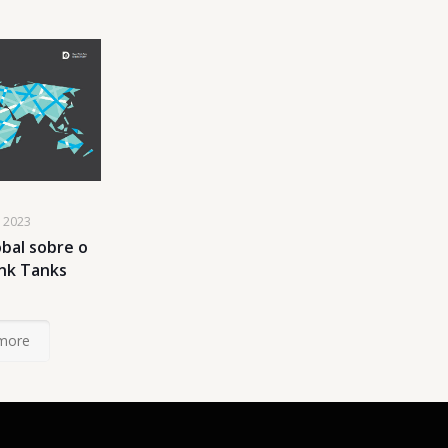
e 2023
obal sobre o
ink Tanks
more