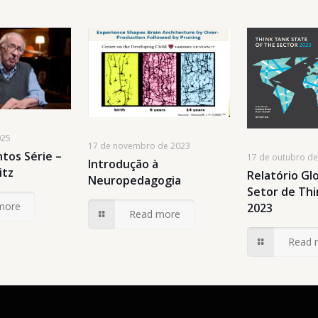
025
17 de novembro de 2023
tos Série –
17 de outubro d
Introdução à
itz
Relatório Gl
Neuropedagogia
Setor de Th
more
2023
Read more
Read 