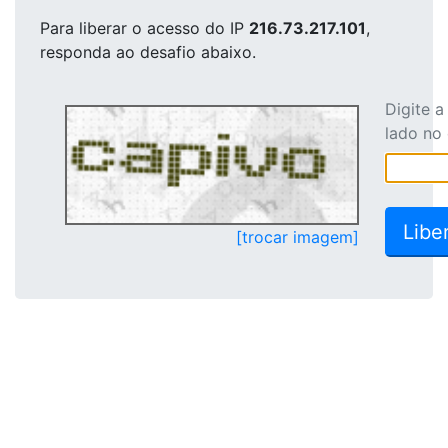
Para liberar o acesso
do IP
216.73.217.101
,
responda ao desafio abaixo.
Digite 
lado no
[trocar imagem]