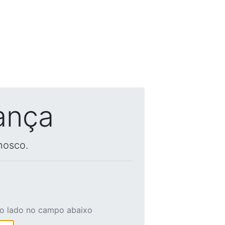
ança
nosco.
ao lado no campo abaixo