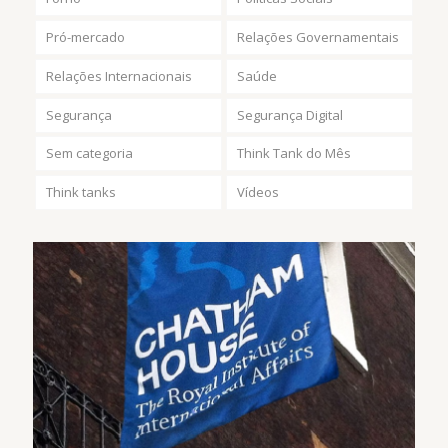
Pró-mercado
Relações Governamentais
Relações Internacionais
Saúde
Segurança
Segurança Digital
Sem categoria
Think Tank do Mês
Think tanks
Vídeos