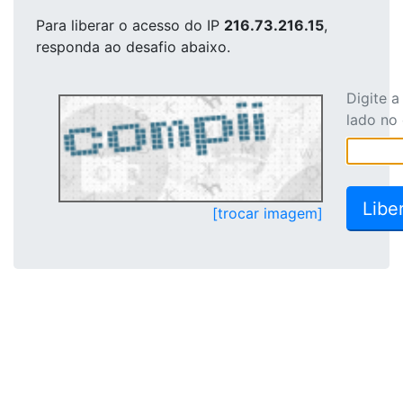
Para liberar o acesso
do IP
216.73.216.15
,
responda ao desafio abaixo.
Digite 
lado no
[trocar imagem]