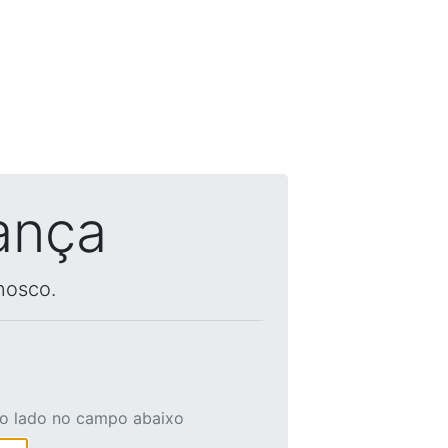
ança
nosco.
ao lado no campo abaixo