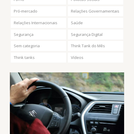
Pró-mercado
Relações Governamentais
Relações Internacionais
Saúde
Segurança
Segurança Digital
Sem categoria
Think Tank do Mês
Think tanks
Vídeos