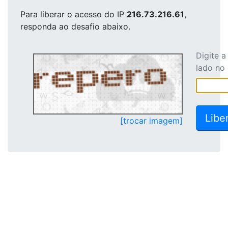
Para liberar o acesso
do IP
216.73.216.61
,
responda ao desafio abaixo.
Digite 
lado no
[trocar imagem]