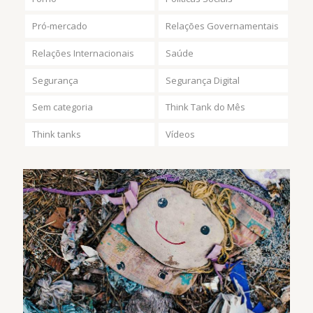
Pró-mercado
Relações Governamentais
Relações Internacionais
Saúde
Segurança
Segurança Digital
Sem categoria
Think Tank do Mês
Think tanks
Vídeos