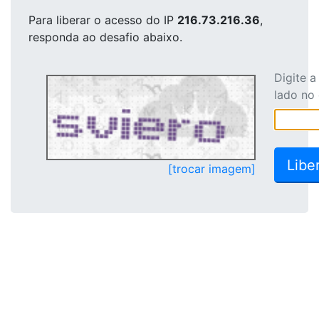
Para liberar o acesso
do IP
216.73.216.36
,
responda ao desafio abaixo.
Digite 
lado no
[trocar imagem]