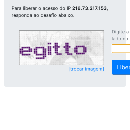
Para liberar o acesso
do IP
216.73.217.153
,
responda ao desafio abaixo.
Digite 
lado no
[trocar imagem]