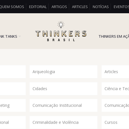
QUEM SOMOS
EDITORIAL
ARTIGOS
ARTICLES
NOTÍCIAS
EVENTO
INK TANKS
THINKERS EM AÇ
Arqueologia
Articles
Cidades
Ciência e Te
eting
Comunicação Institucional
Comunicação
ional
Criminalidade e Violência
Cursos