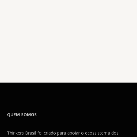
QUEM SOMOS
Thinkers Brasil foi criado para apoiar o ecossistema dos