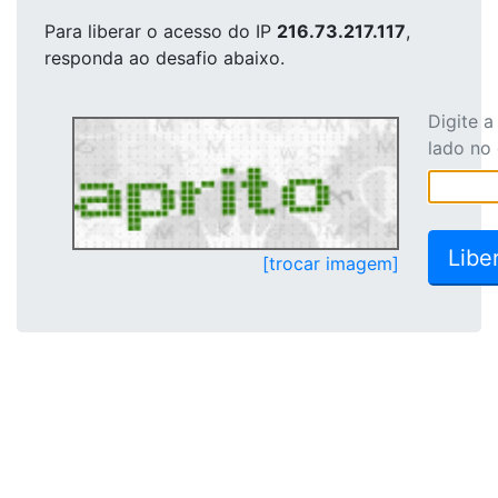
Para liberar o acesso
do IP
216.73.217.117
,
responda ao desafio abaixo.
Digite 
lado no
[trocar imagem]