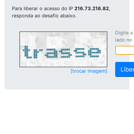
Para liberar o acesso
do IP
216.73.216.82
,
responda ao desafio abaixo.
Digite 
lado no
[trocar imagem]