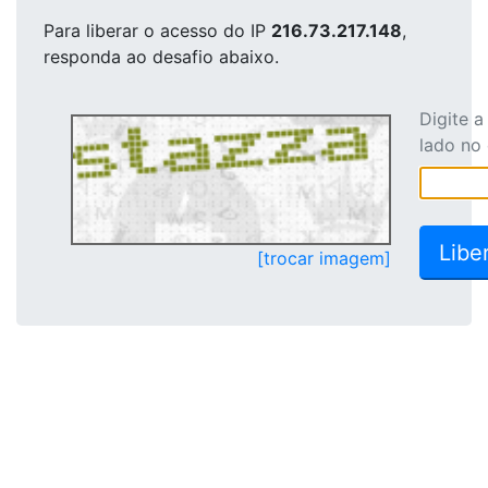
Para liberar o acesso
do IP
216.73.217.148
,
responda ao desafio abaixo.
Digite 
lado no
[trocar imagem]