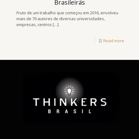
Brasileiras
Fruto de um trabalho que começou em 2016, envolveu
mais de 70 autores de diversas universidades,
empresas, centros
[…]
Read more