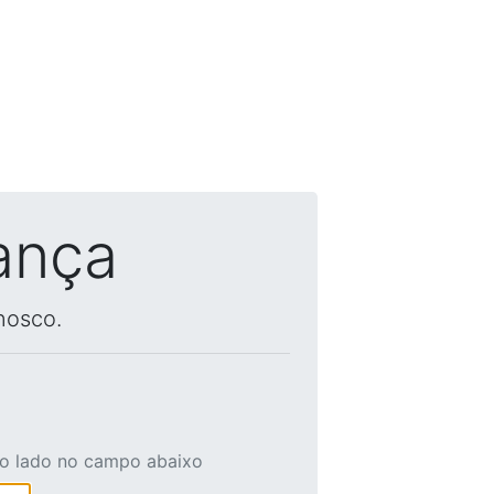
ança
nosco.
ao lado no campo abaixo