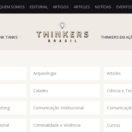
QUEM SOMOS
EDITORIAL
ARTIGOS
ARTICLES
NOTÍCIAS
EVENTO
INK TANKS
THINKERS EM AÇ
Arqueologia
Articles
Cidades
Ciência e Te
eting
Comunicação Institucional
Comunicação
ional
Criminalidade e Violência
Cursos