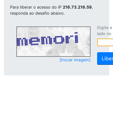
Para liberar o acesso
do IP
216.73.216.59
,
responda ao desafio abaixo.
Digite 
lado no
[trocar imagem]