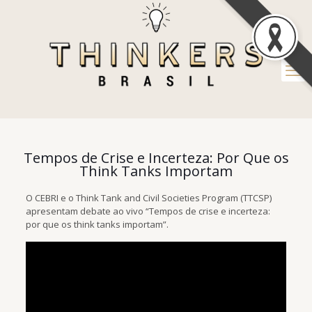
Tempos de Crise e Incerteza: Por Que os
Think Tanks Importam
O CEBRI e o Think Tank and Civil Societies Program (TTCSP)
apresentam debate ao vivo “Tempos de crise e incerteza:
por que os think tanks importam”.