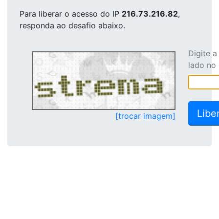
Para liberar o acesso
do IP
216.73.216.82
,
responda ao desafio abaixo.
Digite 
lado no
[trocar imagem]