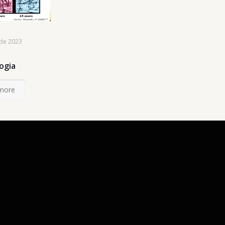
de 2023
ogia
more