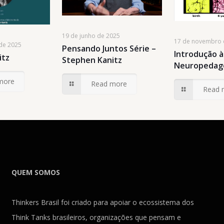
19 de junho de 2025
17 de novembro 
de 2025
Pensando Juntos Série –
Introdução à
itz
Stephen Kanitz
Neuropedag
more
Read more
Read 
QUEM SOMOS
Thinkers Brasil foi criado para apoiar o ecossistema dos
Think Tanks brasileiros, organizações que pensam e