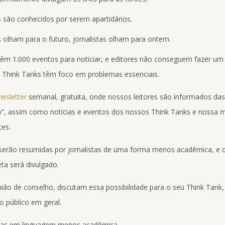
 são conhecidos por serem apartidários.
 olham para o futuro, jornalistas olham para ontem.
 têm 1.000 eventos para noticiar, e editores não conseguem fazer um
a. Think Tanks têm foco em problemas essenciais.
wsletter
semanal, gratuita, onde nossos leitores são informados das
o”, assim como notícias e eventos dos nossos Think Tanks e nossa 
tes.
serão resumidas por jornalistas de uma forma menos acadêmica, e o 
ta será divulgado.
ião de conselho, discutam essa possibilidade para o seu Think Tank,
o público em geral.
isas em linguagem menos acadêmica.