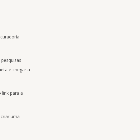
 curadoria
 pesquisas
meta é chegar a
link para a
 criar uma