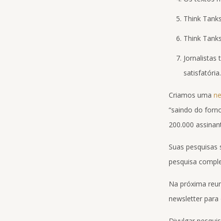
Think Tanks
Think Tanks
Jornalistas
satisfatóri
Criamos uma
ne
“saindo do forn
200.000 assinan
Suas pesquisas 
pesquisa comple
Na próxima reun
newsletter para 
Divulgar pesqu