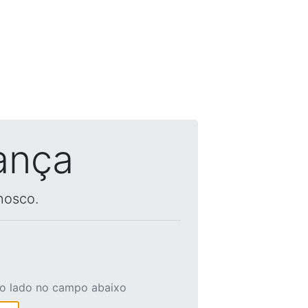
ança
nosco.
ao lado no campo abaixo