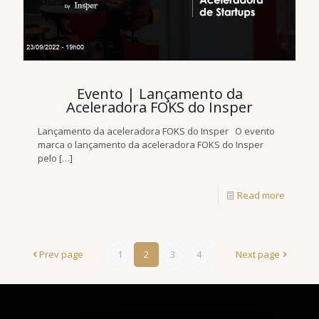
Evento | Lançamento da
Aceleradora FOKS do Insper
Lançamento da aceleradora FOKS do Insper O evento
marca o lançamento da aceleradora FOKS do Insper
pelo
[…]
Read more
Prev page
1
2
3
4
Next page