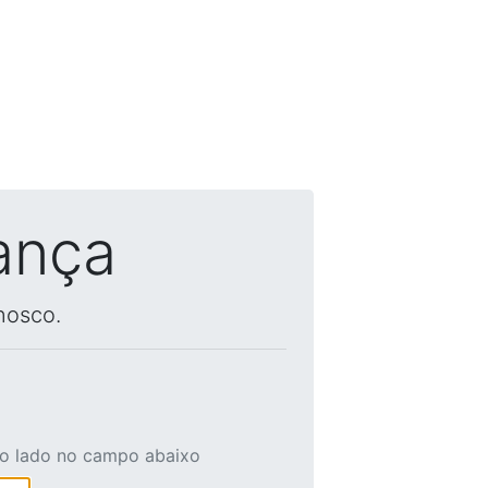
ança
nosco.
ao lado no campo abaixo