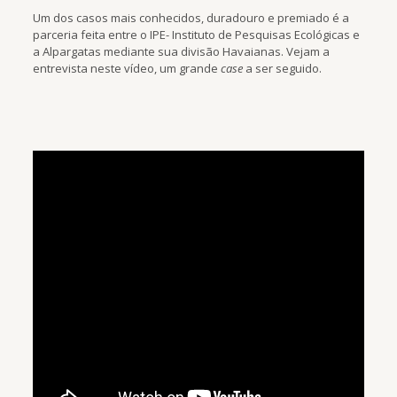
Um dos casos mais conhecidos, duradouro e premiado é a
parceria feita entre o IPE- Instituto de Pesquisas Ecológicas e
a Alpargatas mediante sua divisão Havaianas. Vejam a
entrevista neste vídeo, um grande
case
a ser seguido.